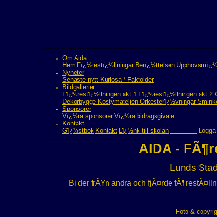
Om
Aida
Hem
Fï¿½restï¿½llningar
Berï¿½ttelsen
Upphovsmï¿½
Nyheter
Senaste nytt
Kuriosa / Faktoider
Bildgallerier
Fï¿½restï¿½llningen akt 1
Fï¿½restï¿½llningen akt 2
Dekorbygge
Kostymateljén
Orkesterï¿½vningar
Smink
Sponsorer
Vï¿½ra sponsorer
Vï¿½ra bidragsgivare
Kontakt
Gï¿½stbok
Kontakt
Lï¿½nk till skolan
--------------
Logga 
AIDA - FÃ¶r
Lunds Stad
Bilder frÃ¥n andra och fjÃ¤rde fÃ¶restÃ¤lln
Foto & copyri